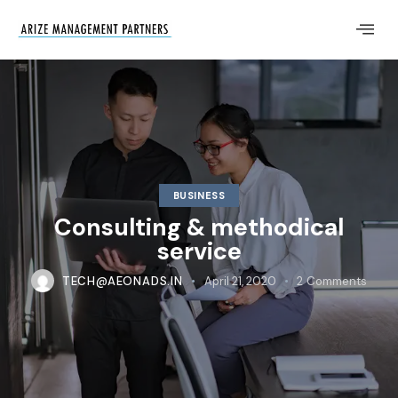
BUSINESS
Consulting & methodical
service
TECH@AEONADS.IN
April 21, 2020
2
Comments